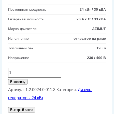
Постоянная мощность
24 кВт / 30 кВA
Резервная мощность
26.4 кВт / 33 кВA
Марка двигателя
AZIMUT
Исполнение
открытое на раме
Топливный бак
120 л
Напряжение
230 / 400 В
Количество
товара
В корзину
Дизель
Артикул:
1.2.0024.0.011.3
Категория:
Дизель-
генератор
генераторы 24 кВт
24
Быстрый заказ
кВт