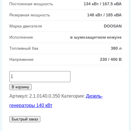
Постоянная мощность
134 кВт / 167.5 кВА
Резервная мощность
148 кВт / 185 кВА
Марка двигателя
DOOSAN
Исполнение
в шумозащитном кожухе
Топливный бак
380 л
Напряжение
230 / 400 В
Количество
товара
В корзину
AKSA
Артикул:
2.1.0140.0.350
Категория:
Дизель-
AD
генераторы 140 кВт
185
Быстрый заказ
в